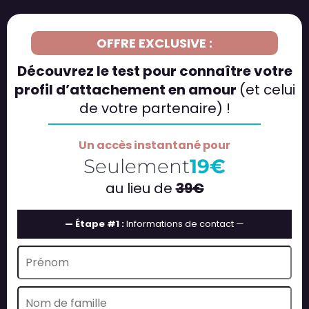
OFFRE EXCLUSIVE :
Découvrez le test pour connaître votre
profil d’attachement en amour
(et celui
de votre partenaire) !
Un accès instantané pour
Seulement
19€
au lieu de
39€
— Étape #1 :
Informations de contact —