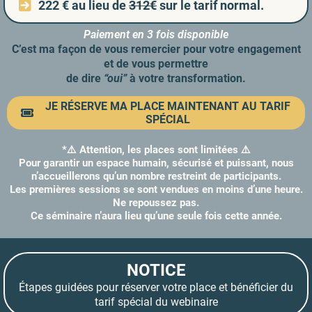
222 € au lieu de
312€
sur le tarif normal.
Paiement en 3 fois disponible
C’est ma façon de vous remercier pour votre engagement
et de vous permettre
de dire
“oui”
à votre transformation.
JE RÉSERVE MA PLACE MAINTENANT AU TARIF
SPÉCIAL
*⚠️ Attention, les places sont limitées
⚠️
Pour garantir un espace humain, sécurisé et puissant, nous
n’accueillerons qu’un nombre restreint de participants.
Les premières sessions se sont vendues en moins d’une heure.
Ne repoussez pas.
Ce séminaire n’aura lieu qu’une seule fois cette année.
NOTICE
Étapes guidées pour réserver votre place et bénéficier du
tarif spécial du webinaire