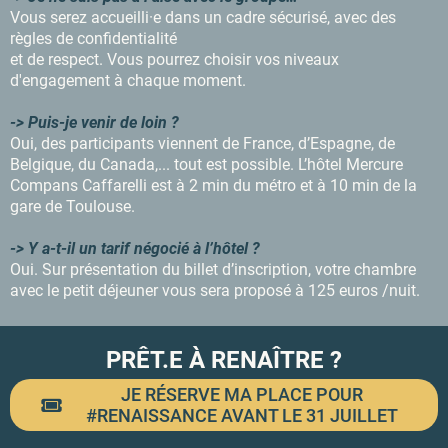
Vous serez accueilli·e dans un cadre sécurisé, avec des
règles de confidentialité
et de respect. Vous pourrez choisir vos niveaux
d'engagement à chaque moment.
-> Puis-je venir de loin ?
Oui, des participants viennent de France, d’Espagne, de
Belgique, du Canada,... tout est possible. L’hôtel Mercure
Compans Caffarelli est à 2 min du métro et à 10 min de la
gare de Toulouse.
-> Y a-t-il un tarif négocié à l’hôtel ?
Oui. Sur présentation du billet d’inscription, votre chambre
avec le petit déjeuner vous sera proposé à 125 euros /nuit.
PRÊT.E À RENAÎTRE ?
JE RÉSERVE MA PLACE POUR
#RENAISSANCE AVANT LE 31 JUILLET