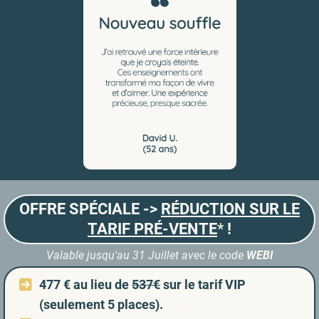
OFFRE SPÉCIALE ->
RÉDUCTION SUR LE
TARIF PRÉ-VENTE
*
!
Valable jusqu'au 31 Juillet avec le code
WEBI
477 € au lieu de
537€
sur le tarif VIP
(seulement 5 places).