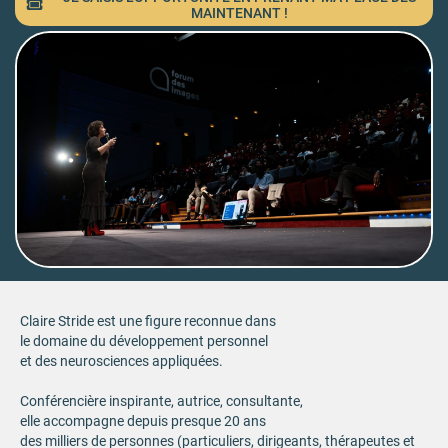
MAINTENANT !
Claire Stride est une figure reconnue dans
le domaine du développement personnel
et des neurosciences appliquées.
Conférencière inspirante, autrice, consultante,
elle accompagne depuis presque 20 ans
des milliers de personnes (particuliers, dirigeants, thérapeutes et