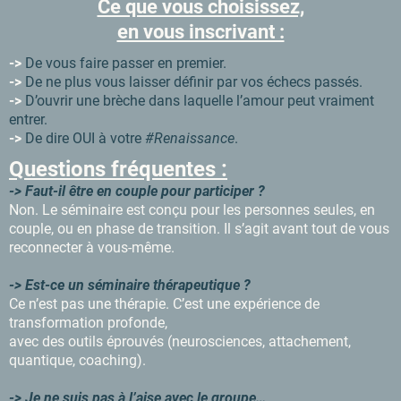
Ce que vous choisissez,
en vous inscrivant :
->
De vous faire passer en premier.
->
De ne plus vous laisser définir par vos échecs passés.
->
D’ouvrir une brèche dans laquelle l’amour peut vraiment
entrer.
->
De dire OUI à votre
#Renaissance
.
Questions fréquentes :
-> Faut-il être en couple pour participer ?
Non. Le séminaire est conçu pour les personnes seules, en
couple, ou en phase de transition. Il s’agit avant tout de vous
reconnecter à vous-même.
-> Est-ce un séminaire thérapeutique ?
Ce n’est pas une thérapie. C’est une expérience de
transformation profonde,
avec des outils éprouvés (neurosciences, attachement,
quantique, coaching).
-> Je ne suis pas à l’aise avec le groupe…